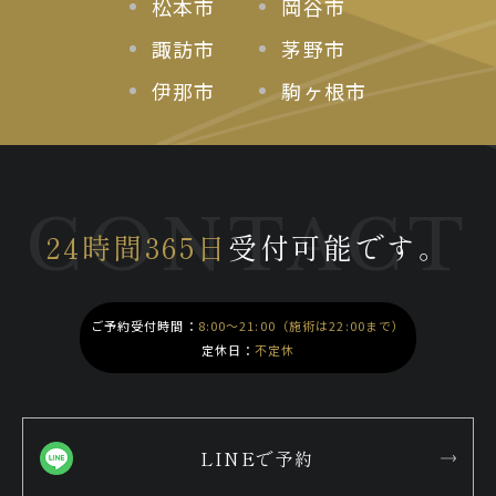
松本市
岡谷市
諏訪市
茅野市
伊那市
駒ヶ根市
CONTACT
24時間365日
受付可能です。
ご予約受付時間：
8:00～21:00（施術は22:00まで）
定休日：
不定休
LINEで予約