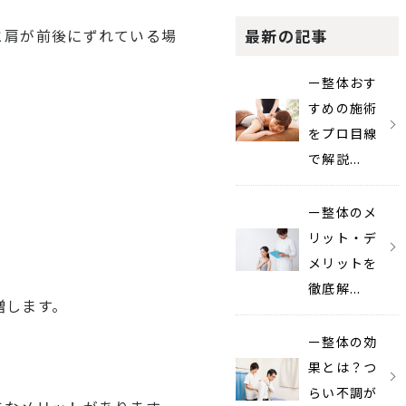
と肩が前後にずれている場
最新の記事
ー整体おす
すめの施術
をプロ目線
で解説...
ー整体のメ
リット・デ
メリットを
徹底解...
増します。
ー整体の効
果とは？つ
らい不調が