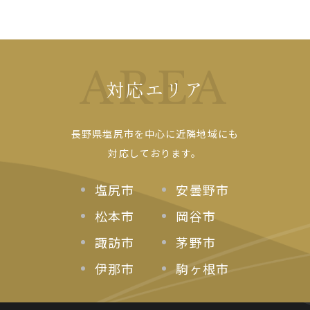
AREA
対応エリア
長野県塩尻市を中心に近隣地域にも
対応しております。
塩尻市
安曇野市
松本市
岡谷市
諏訪市
茅野市
伊那市
駒ヶ根市