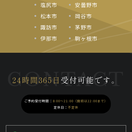
塩尻市
安曇野市
松本市
岡谷市
諏訪市
茅野市
伊那市
駒ヶ根市
CONTACT
24時間365日
受付可能です。
ご予約受付時間：
8:00～21:00（施術は22:00まで）
定休日：
不定休