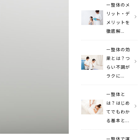
ー整体のメ
リット・デ
メリットを
徹底解...
ー整体の効
果とは？つ
らい不調が
ラクに...
ー整体と
は？はじめ
てでもわか
る基本と...
ー整体で運