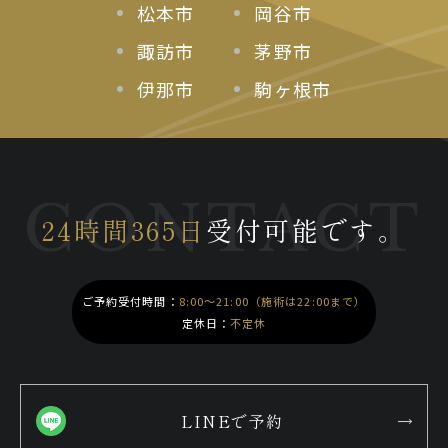
松本市
岡谷市
諏訪市
茅野市
伊那市
駒ヶ根市
CONTACT
24時間365日
受付可能です。
ご予約受付時間：
8:00～21:00（施術は22:00まで）
定休日：
不定休
LINEで予約